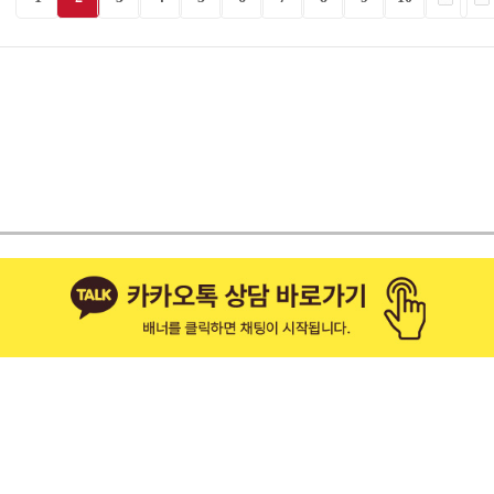
재
척추ㆍ관절
증
척추관절 치료
료
척추관절 시스템
도수 치료
식