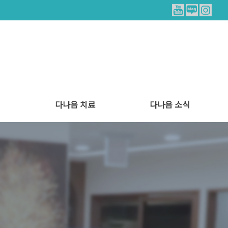
다나음 치료
다나음 소식
트
양한방 협진 치료
통증 치료
힐링 리얼스토리
병원소식
식단안내