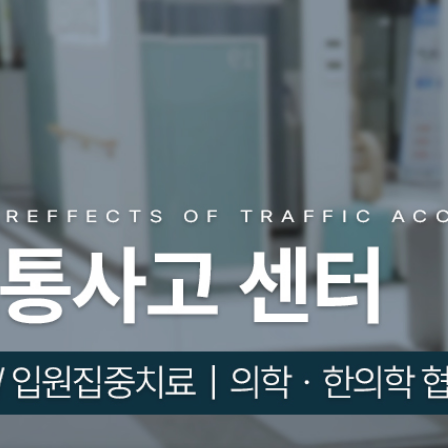
치
A
팅
료
상
담