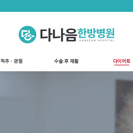
척추ㆍ관절
수술 후 재활
다이어트
척추관절 시스템
척추관절 치료
도수 치료
다나음 재활치료
수술 후 재활
비움환 프로젝