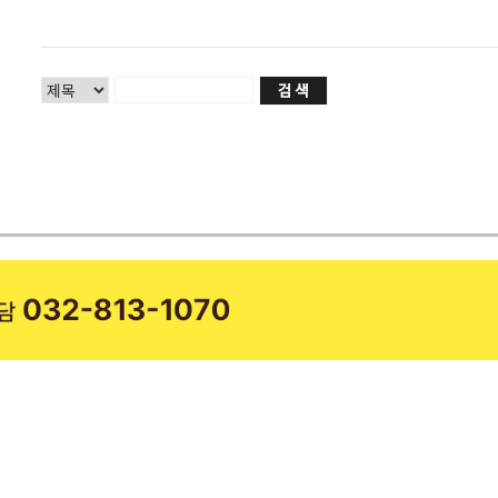
병원 소개
교통사고/산
다나음한방병원
교통사고 후유
의료진 소개
교통사고 치
비급여 안내
산재보험치료
둘러보기
문의하기
오시는길
다나음 소