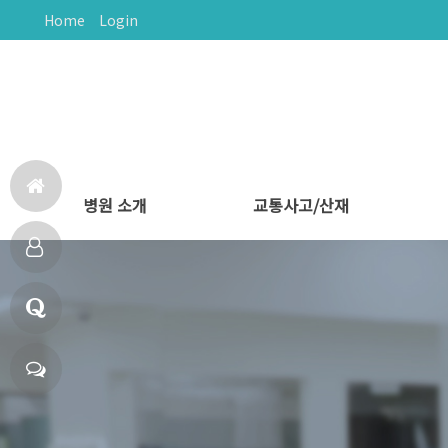
Home
Login
병원 소개
교통사고/산재
홈
다나음한방병원
의료진 소개
비급여 안내
둘러보기
문의하기
오시는길
교통사고 후유증
교통사고 치료
산재보험치료
으
다
로
나
Q
음
&
채